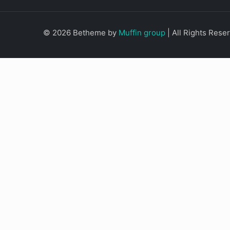
© 2026 Betheme by
Muffin group
| All Rights Res