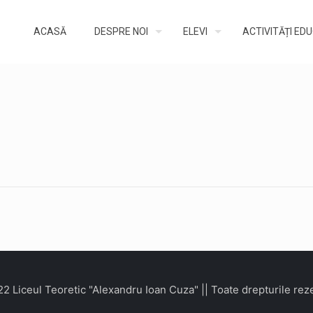
ACASĂ
DESPRE NOI
ELEVI
ACTIVITĂȚI ED
2 Liceul Teoretic "Alexandru Ioan Cuza" || Toate drepturile rez