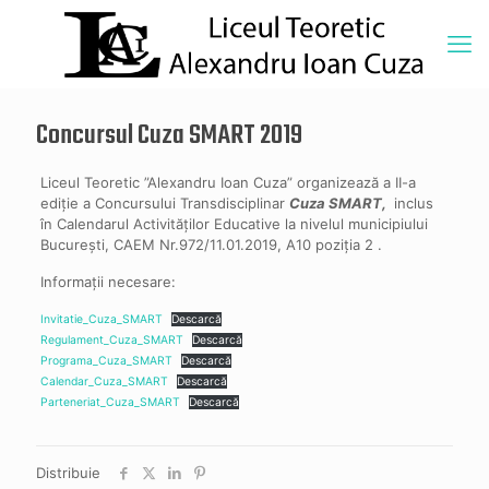
Concursul Cuza SMART 2019
Liceul Teoretic ”Alexandru Ioan Cuza” organizează a II-a
ediție a Concursului Transdisciplinar
Cuza SMART,
inclus
în Calendarul Activităților Educative la nivelul municipiului
București, CAEM Nr.972/11.01.2019, A10 poziția 2 .
Informații necesare:
Invitatie_Cuza_SMART
Descarcă
Regulament_Cuza_SMART
Descarcă
Programa_Cuza_SMART
Descarcă
Calendar_Cuza_SMART
Descarcă
Parteneriat_Cuza_SMART
Descarcă
Distribuie