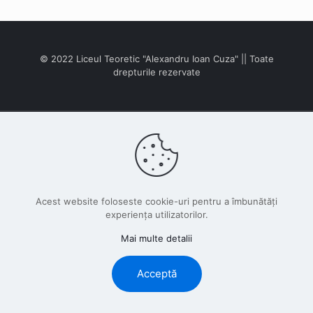
© 2022 Liceul Teoretic "Alexandru Ioan Cuza" || Toate
drepturile rezervate
© 2026 Betheme by
Muffin group
| All Rights Reserved |
Powered by
WordPress
Acest website foloseste cookie-uri pentru a îmbunătăți
experiența utilizatorilor.
Mai multe detalii
Acceptă