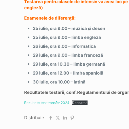
Testarea pentru clasele de intensiv va avea loc pe 2
engleză)
Examenele de diferență:
25 iulie, ora 9.00 – muzică și desen
25 iulie, ora 9.00 – limba engleză
26 iulie, ora 9.00 – informatică
29 iulie, ora 9.00 – limba franceză
29 iulie, ora 10.30 – limba germană
29 iulie, ora 12.00 – limba spaniolă
30 iulie, ora 10.00 – latină
Rezultatele testării, conf. Regulamentului de organi
Rezultate test transfer 2024
Descarcă
Distribuie