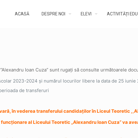
ACASĂ
DESPRE NOI
ELEVI
ACTIVITĂȚI ED
ic ”Alexandru Ioan Cuza” sunt rugați să consulte următoarele do
i școlar 2023-2024 și numărul locurilor libere la data de 25 iuni
 perioada de transferuri
vară, în vederea transferului candidaților în Liceul Teoretic ,,
ncționare al Liceului Teoretic „Alexandru Ioan Cuza” va avea l