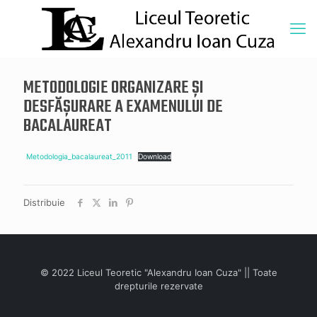
METODOLOGIE ORGANIZARE ȘI
DESFĂȘURARE A EXAMENULUI DE
BACALAUREAT
Metodologia_bacalaureat_2011
Download
Distribuie
© 2022 Liceul Teoretic "Alexandru Ioan Cuza" || Toate
drepturile rezervate