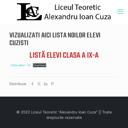
VIZUALIZATI AICI LISTA NOILOR ELEVI
CUZISTI
LISTĂ ELEVI CLASA A IX-A
LIsta elevi – IX
Download
Distribuie
© 2022 Liceul Teoretic "Alexandru Ioan Cuza" || Toate
drepturile rezervate