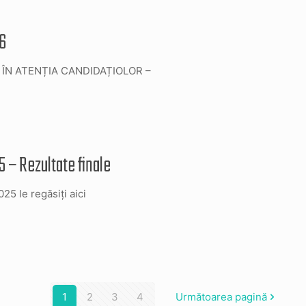
6
E ÎN ATENȚIA CANDIDAȚIOLOR –
– Rezultate finale
025 le regăsiți aici
1
2
3
4
Următoarea pagină