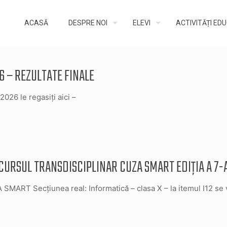
ACASĂ
DESPRE NOI
ELEVI
ACTIVITĂȚI ED
6 – REZULTATE FINALE
2026 le regasiți aici –
CURSUL TRANSDISCIPLINAR CUZA SMART EDIȚIA A 7-A
RT Secțiunea real: Informatică – clasa X – la itemul I12 se va 