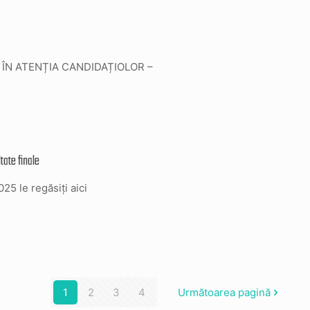
E ÎN ATENȚIA CANDIDAȚIOLOR –
ate finale
025 le regăsiți aici
1
2
3
4
Următoarea pagină