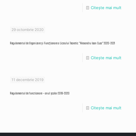
Citește mai mult
29 octombrie 2020
Regulamentul de Organizare și Funcționare a Liceului Teoretic ”Alexandru Ioan Cuza” 2020-2021
Citește mai mult
11 decembrie 2019
Regulamentul de functionare – anul școlar 2019-2020
Citește mai mult