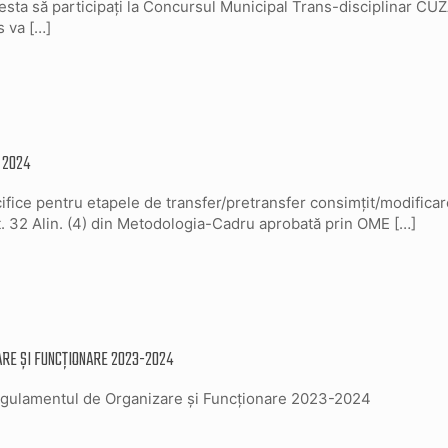
cesta să participați la Concursul Municipal Trans-disciplinar CU
s va
[…]
r 2024
cifice pentru etapele de transfer/pretransfer consimțit/modificare
t. 32 Alin. (4) din Metodologia-Cadru aprobată prin OME
[…]
RE ȘI FUNCȚIONARE 2023-2024
Regulamentul de Organizare și Funcționare 2023-2024