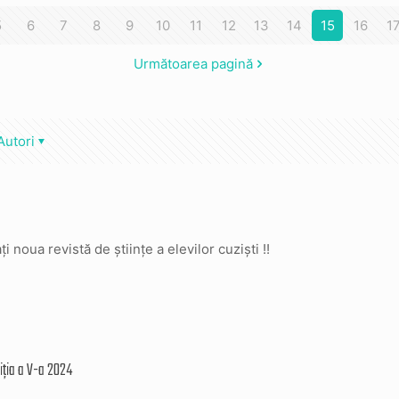
5
6
7
8
9
10
11
12
13
14
15
16
1
Următoarea pagină
Autori
i noua revistă de științe a elevilor cuziști !!
ția a V-a 2024