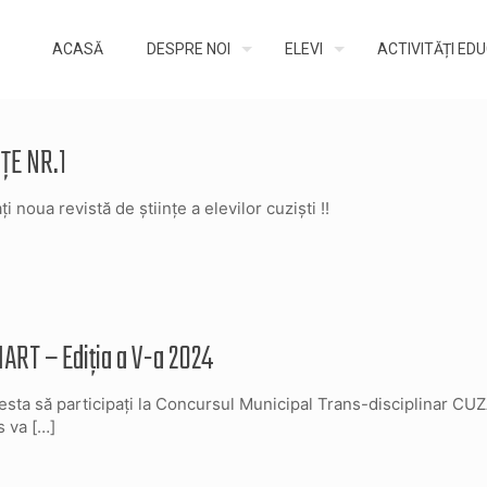
ACASĂ
DESPRE NOI
ELEVI
ACTIVITĂȚI ED
ȚE NR.1
i noua revistă de științe a elevilor cuziști !!
RT – Ediția a V-a 2024
cesta să participați la Concursul Municipal Trans-disciplinar CU
s va
[…]