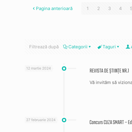
Pagina anterioară
1
2
3
4
Filtrează după
Categorii
Taguri
12 martie 2024
REVISTA DE ȘTIINȚE NR.1
Vă invităm să vizionaț
27 februarie 2024
Concurs CUZA SMART – Edi