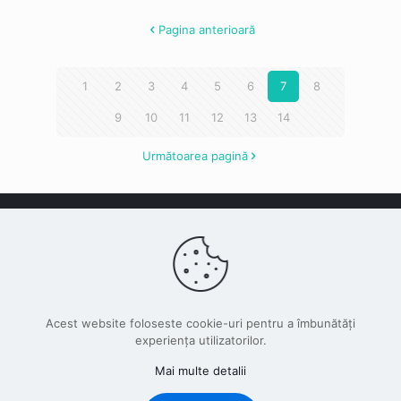
Pagina anterioară
1
2
3
4
5
6
7
8
9
10
11
12
13
14
Următoarea pagină
© 2022 Liceul Teoretic "Alexandru Ioan Cuza" || Toate
drepturile rezervate
Acest website foloseste cookie-uri pentru a îmbunătăți
experiența utilizatorilor.
© 2026 Betheme by
Muffin group
| All Rights Reserved |
Mai multe detalii
Powered by
WordPress