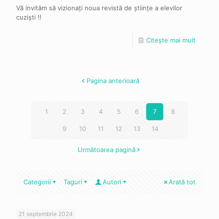
Vă invităm să vizionați noua revistă de științe a elevilor
cuziști !!
Citește mai mult
Pagina anterioară
1
2
3
4
5
6
7
8
9
10
11
12
13
14
Următoarea pagină
Categorii
Taguri
Autori
Arată tot
21 septembrie 2024