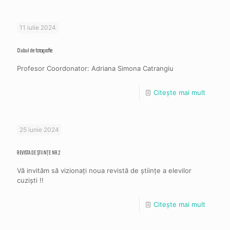
11 iulie 2024
Clubul de fotografie
Profesor Coordonator: Adriana Simona Catrangiu
Citește mai mult
25 iunie 2024
REVISTA DE ȘTIINȚE NR.2
Vă invităm să vizionați noua revistă de științe a elevilor
cuziști !!
Citește mai mult