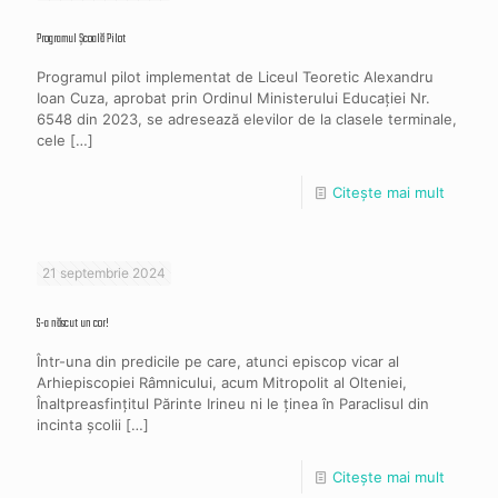
Programul Școală Pilot
Programul pilot implementat de Liceul Teoretic Alexandru
Ioan Cuza, aprobat prin Ordinul Ministerului Educației Nr.
6548 din 2023, se adresează elevilor de la clasele terminale,
cele
[…]
Citește mai mult
21 septembrie 2024
S-a născut un cor!
Într-una din predicile pe care, atunci episcop vicar al
Arhiepiscopiei Râmnicului, acum Mitropolit al Olteniei,
Înaltpreasfințitul Părinte Irineu ni le ținea în Paraclisul din
incinta școlii
[…]
Citește mai mult